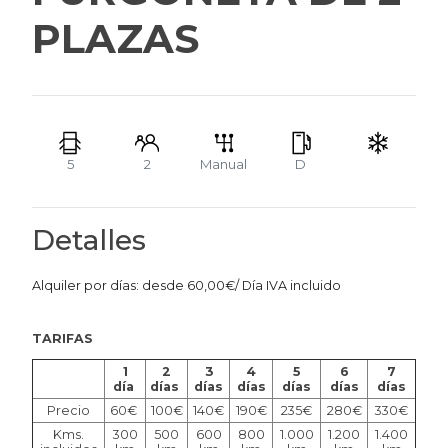
PLAZAS
5
2
Manual
D
Detalles
Alquiler por días:
desde 60,00€/ Día IVA incluido
TARIFAS
1
2
3
4
5
6
7
día
días
días
días
días
días
días
Precio
60€
100€
140€
190€
235€
280€
330€
Kms.
300
500
600
800
1.000
1.200
1.400