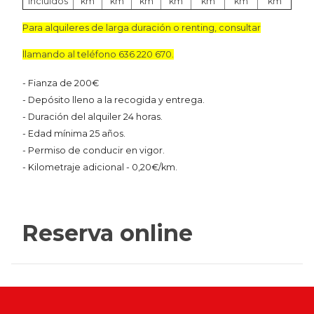
incluidos
km
km
km
km
km
km
km
Para alquileres de larga duración o renting, consultar
llamando al teléfono 636 220 670.
- Fianza de 200€
- Depósito lleno a la recogida y entrega.
- Duración del alquiler 24 horas.
- Edad mínima 25 años.
- Permiso de conducir en vigor.
- Kilometraje adicional - 0,20€/km.
Reserva online