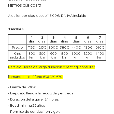
METROS CÚBICOS 13
Alquiler por días:
desde 115,00€/ Día IVA incluido
TARIFAS
1
2
3
4
5
6
7
día
días
días
días
días
días
días
Precio
115€
215€
300€
380€
440€
490€
540€
Kms.
300
500
600
800
1.000
1.200
1.400
incluidos
km
km
km
km
km
km
km
Para alquileres de larga duración o renting, consultar
llamando al teléfono 636 220 670.
- Fianza de 300€
- Depósito lleno a la recogida y entrega.
- Duración del alquiler 24 horas.
- Edad mínima 25 años.
- Permiso de conducir en vigor.